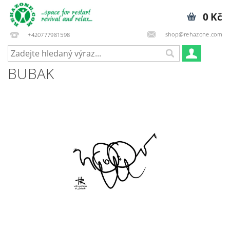
0 Kč
shop@rehazone.com
+420777981598
BUBAK