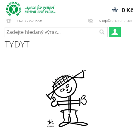
0 Kč
shop@rehazone.com
+420777981598
TYDYT