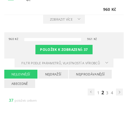
960 Kč
ZOBRAZIT VÍCE
960
Kč
961
Kč
POLOŽEK K ZOBRAZENÍ:
37
FILTR PODLE PARAMETRŮ, VLASTNOSTÍ A VÝROBCŮ
NEJLEVNĚJŠÍ
NEJDRAŽŠÍ
NEJPRODÁVANĚJŠÍ
ABECEDNĚ
2
1
3
4
37
položek celkem