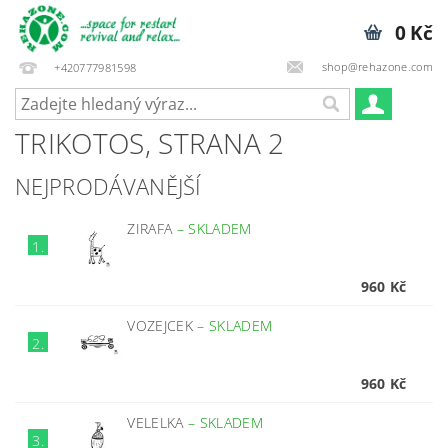
0 Kč
shop@rehazone.com
+420777981598
TRIKOTOS
, STRANA 2
NEJPRODÁVANĚJŠÍ
ZIRAFA
–
SKLADEM
1.
960 Kč
VOZEJCEK
–
SKLADEM
2.
960 Kč
VELELKA
–
SKLADEM
3.